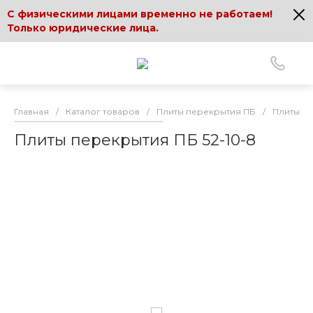
С физическими лицами временно не работаем!
Только юридические лица.
Главная
/
Каталог товаров
/
Плиты перекрытия ПБ
/
Плиты пе
Плиты перекрытия ПБ 52-10-8