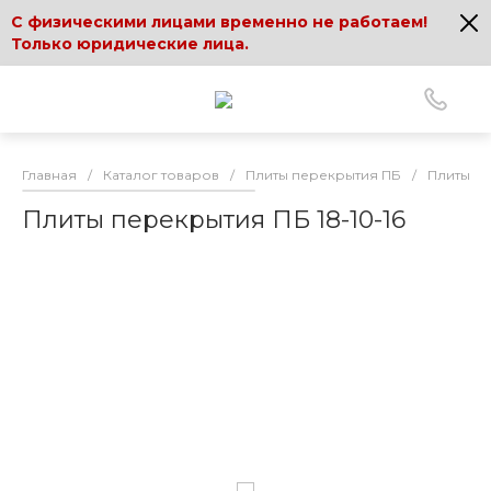
С физическими лицами временно не работаем!
Только юридические лица.
Главная
/
Каталог товаров
/
Плиты перекрытия ПБ
/
Плиты пе
Плиты перекрытия ПБ 18-10-16