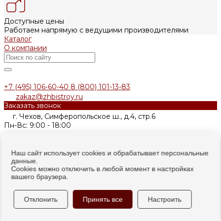
Доступные цены
Работаем напрямую с ведущими производителями
Каталог
О компании
+7 (495) 106-60-40
8 (800) 101-13-83
zakaz@zhbistroy.ru
Заказать звонок
г. Чехов, Симферопольское ш., д.4, стр.6
Пн-Вс: 9:00 - 18:00
Информация на данном сайте не является
публичной
офертой
(ст. 437 ГК РФ)
Наш сайт использует cookies и обрабатывает персональные
данные.
Cookies можно отключить в любой момент в настройках
© 2026 zhbistroy.ru, Все права защищены
вашего браузера.
Отклонить
Принять все
Настроить