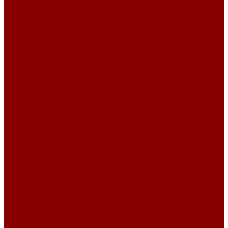
Фундаментные блоки ширина 300
Фундаментные блоки ширина 400
Фундаментные блоки ширина 500
Фундаментные блоки ширина 600
Инженерные коммуникации
Днище колодцев
Доборные балки
Кабельные колодцы связи
Колодцы унифицированные
Кольца колодезные
Кольца с дном
Кольца с дном и замком
Кольца с замком
Кольца опорные
Крышки колодцев и колец
Крышки колодцев и колец с замком
Крышки колодцев и колец с полимерным люком
Крышки колодцев и колец с полимерным люком и замком
Крышки колодцев и колец усиленные
Крышки колодцев по РК 2201-82
Плиты канальные
Плиты опорные разгрузочные
Плиты перекрытия каналов
Плиты покрытия камер сер.3.006.1-2.87 с отв.