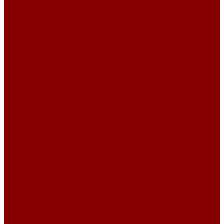
Опорные подушки
Опорные подушки для теплосетей (Альбом ПС-192)
Опорные подушки Серия 3.006.1-8
Плиты перекрытия каналов Серия 3.006.1-8
Плиты по серии 3.006.1-2.87
Металлоизделия
Лестничные стальные ступени
Лестничные ступени из прессованного настила
Люки чугунные
Люки из высокопрочного чугуна
Люки СЧ
Дождеприемники
Люки для водостока
Люки для связи
Люки для электрики
Люки Л
Люки ЛУ
Люки С
Люки Т
Люки ТМ
Универсальные люки
Решетчатые стальные настилы
Прессованные настилы
О компании
Отзывы