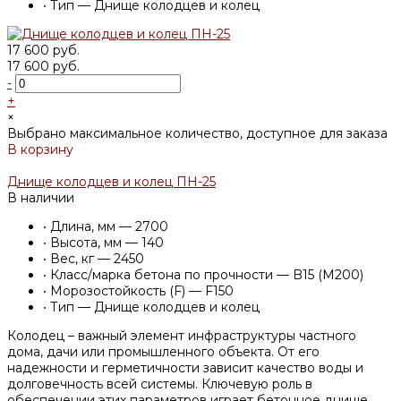
•
Тип — Днище колодцев и колец
17 600 руб.
17 600 руб.
-
+
×
Выбрано максимальное количество, доступное для заказа
В корзину
Добавлено
Днище колодцев и колец ПН-25
В наличии
•
Длина, мм — 2700
•
Высота, мм — 140
•
Вес, кг — 2450
•
Класс/марка бетона по прочности — B15 (M200)
•
Морозостойкость (F) — F150
•
Тип — Днище колодцев и колец
Колодец – важный элемент инфраструктуры частного
дома, дачи или промышленного объекта. От его
надежности и герметичности зависит качество воды и
долговечность всей системы. Ключевую роль в
обеспечении этих параметров играет бетонное днище