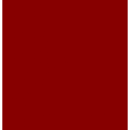
Элементы коллекторов
Плиты перекрытия ПБ
Плиты перекрытия 10 м
Плиты перекрытия 2 м
Плиты перекрытия 3 м
Плиты перекрытия 4 м
Плиты перекрытия 5 м
Плиты перекрытия 6 м
Плиты перекрытия 7 м
Плиты перекрытия 8 м
Плиты перекрытия 9 м
Плиты перекрытия ширина 1 м
Плиты перекрытия ширина 1,2 м
Плиты перекрытия ширина 1,5 м
Дорожное строительство
Бордюрный камень
Плиты аэродромные
Плиты дорожные
Благоустройство
Брусчатка
Полусферы
Элементы теплотрасс
Лотки непроходных каналов для тепловых сетей
Лотки по серии 3.006.1-2.87
Лотки по серии 3.006.1-8