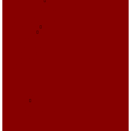
Опорные подушки
Опорные подушки для теплосетей (Альбом ПС-192)
Опорные подушки Серия 3.006.1-8
Плиты перекрытия каналов Серия 3.006.1-8
Плиты по серии 3.006.1-2.87
Металлоизделия
Люки чугунные
Люки из высокопрочного чугуна
Люки СЧ
Дождеприемники
Люки для водостока
Люки для связи
Люки для электрики
Люки Л
Люки ЛУ
Люки С
Люки Т
Люки ТМ
Универсальные люки
О компании
Отзывы
Производство ЖБИ по чертежам на заказ
Возврат и обмен
Доставка и оплата
Производство