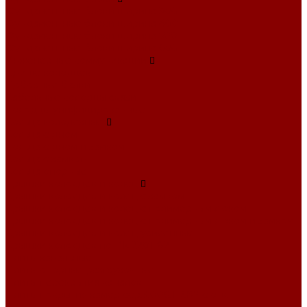
Фундаментные блоки ширина 300
Фундаментные блоки ширина 400
Фундаментные блоки ширина 500
Фундаментные блоки ширина 600
Инженерные коммуникации
Днище колодцев
Доборные балки
Кабельные колодцы связи
Колодцы унифицированные
Кольца колодезные
Кольца с дном
Кольца с дном и замком
Кольца с замком
Кольца опорные
Крышки колодцев и колец
Крышки колодцев и колец с замком
Крышки колодцев и колец с полимерным люком
Крышки колодцев и колец с полимерным люком и замком
Крышки колодцев и колец усиленные
Крышки колодцев по РК 2201-82
Плиты канальные
Плиты опорные разгрузочные
Плиты перекрытия каналов
Плиты покрытия камер сер.3.006.1-2.87 с отв.