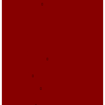
Элементы коллекторов
Плиты перекрытия ПБ
Плиты перекрытия 10 м
Плиты перекрытия 2 м
Плиты перекрытия 3 м
Плиты перекрытия 4 м
Плиты перекрытия 5 м
Плиты перекрытия 6 м
Плиты перекрытия 7 м
Плиты перекрытия 8 м
Плиты перекрытия 9 м
Плиты перекрытия ширина 1 м
Плиты перекрытия ширина 1,2 м
Плиты перекрытия ширина 1,5 м
Дорожное строительство
Бордюрный камень
Плиты аэродромные
Плиты дорожные
Благоустройство
Брусчатка
Полусферы
Элементы теплотрасс
Лотки непроходных каналов для тепловых сетей
Лотки по серии 3.006.1-2.87
Лотки по серии 3.006.1-8