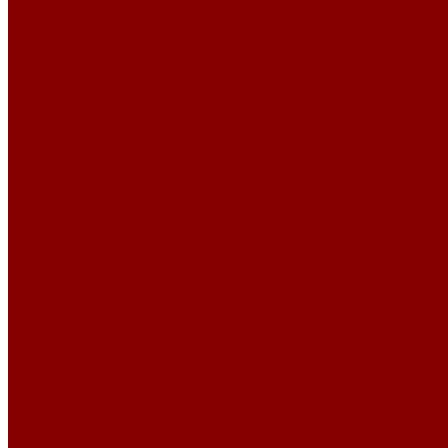
Плиты перекрытия 10 м
Плиты перекрытия 2 м
Плиты перекрытия 3 м
Плиты перекрытия 4 м
Плиты перекрытия 5 м
Плиты перекрытия 6 м
Плиты перекрытия 7 м
Плиты перекрытия 8 м
Плиты перекрытия 9 м
Плиты перекрытия ширина 1 м
Плиты перекрытия ширина 1,2 м
Плиты перекрытия ширина 1,5 м
Дорожное строительство
Бордюрный камень
Плиты аэродромные
Плиты дорожные
Благоустройство
Брусчатка
Полусферы
Элементы теплотрасс
Лотки непроходных каналов для тепловых сетей
Лотки по серии 3.006.1-2.87
Лотки по серии 3.006.1-8
Опорные подушки
Опорные подушки для теплосетей (Альбом ПС-192)