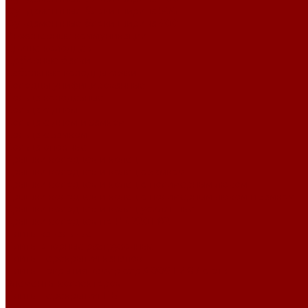
Фундаментные блоки ширина 500
Фундаментные блоки ширина 600
Инженерные коммуникации
Днище колодцев
Доборные балки
Кабельные колодцы связи
Колодцы унифицированные
Кольца колодезные
Кольца с дном
Кольца с дном и замком
Кольца с замком
Кольца опорные
Крышки колодцев и колец
Крышки колодцев и колец с замком
Крышки колодцев и колец с полимерным люком
Крышки колодцев и колец с полимерным люком и замком
Крышки колодцев и колец усиленные
Крышки колодцев по РК 2201-82
Плиты канальные
Плиты опорные разгрузочные
Плиты перекрытия каналов
Плиты покрытия камер сер.3.006.1-2.87 с отв.
Элементы коллекторов
Плиты перекрытия ПБ