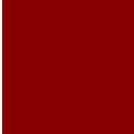
Опорные подушки Серия 3.006.1-8
Плиты перекрытия каналов Серия 3.006.1-8
Плиты по серии 3.006.1-2.87
Металлоизделия
Люки чугунные
Люки из высокопрочного чугуна
Люки СЧ
Дождеприемники
Люки для водостока
Люки для связи
Люки для электрики
Люки Л
Люки ЛУ
Люки С
Люки Т
Люки ТМ
Универсальные люки
О компании
Отзывы
Производство ЖБИ по чертежам на заказ
Возврат и обмен
Доставка и оплата
Производство
Реквизиты
Блог