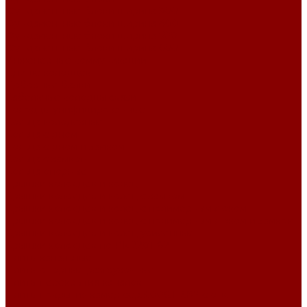
Фундаментные блоки ширина 300
Фундаментные блоки ширина 400
Фундаментные блоки ширина 500
Фундаментные блоки ширина 600
Инженерные коммуникации
Днище колодцев
Доборные балки
Кабельные колодцы связи
Колодцы унифицированные
Кольца колодезные
Кольца с дном
Кольца с дном и замком
Кольца с замком
Кольца опорные
Крышки колодцев и колец
Крышки колодцев и колец с замком
Крышки колодцев и колец с полимерным люком
Крышки колодцев и колец с полимерным люком и замком
Крышки колодцев и колец усиленные
Крышки колодцев по РК 2201-82
Плиты канальные
Плиты опорные разгрузочные
Плиты перекрытия каналов
Плиты покрытия камер сер.3.006.1-2.87 с отв.