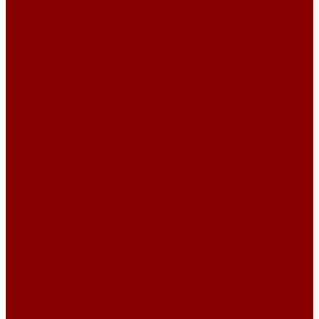
Опорные подушки
Опорные подушки для теплосетей (Альбом ПС-192)
Опорные подушки Серия 3.006.1-8
Плиты перекрытия каналов Серия 3.006.1-8
Плиты по серии 3.006.1-2.87
Металлоизделия
Лестничные стальные ступени
Лестничные ступени из прессованного настила
Люки чугунные
Люки из высокопрочного чугуна
Люки СЧ
Дождеприемники
Люки для водостока
Люки для связи
Люки для электрики
Люки Л
Люки ЛУ
Люки С
Люки Т
Люки ТМ
Универсальные люки
Решетчатые стальные настилы
Прессованные настилы
О компании
Отзывы