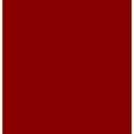
Элементы коллекторов
Плиты перекрытия ПБ
Плиты перекрытия 10 м
Плиты перекрытия 2 м
Плиты перекрытия 3 м
Плиты перекрытия 4 м
Плиты перекрытия 5 м
Плиты перекрытия 6 м
Плиты перекрытия 7 м
Плиты перекрытия 8 м
Плиты перекрытия 9 м
Плиты перекрытия ширина 1 м
Плиты перекрытия ширина 1,2 м
Плиты перекрытия ширина 1,5 м
Дорожное строительство
Бордюрный камень
Плиты аэродромные
Плиты дорожные
Благоустройство
Брусчатка
Полусферы
Элементы теплотрасс
Лотки непроходных каналов для тепловых сетей
Лотки по серии 3.006.1-2.87
Лотки по серии 3.006.1-8