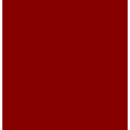
Фундаментные блоки ширина 300
Фундаментные блоки ширина 400
Фундаментные блоки ширина 500
Фундаментные блоки ширина 600
Инженерные коммуникации
Днище колодцев
Доборные балки
Кабельные колодцы связи
Колодцы унифицированные
Кольца колодезные
Кольца с дном
Кольца с дном и замком
Кольца с замком
Кольца опорные
Крышки колодцев и колец
Крышки колодцев и колец с замком
Крышки колодцев и колец с полимерным люком
Крышки колодцев и колец с полимерным люком и замком
Крышки колодцев и колец усиленные
Крышки колодцев по РК 2201-82
Плиты канальные
Плиты опорные разгрузочные
Плиты перекрытия каналов
Плиты покрытия камер сер.3.006.1-2.87 с отв.