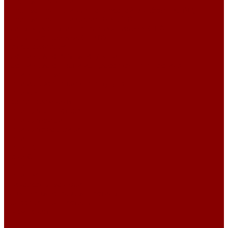
Опорные подушки
Опорные подушки для теплосетей (Альбом ПС-192)
Опорные подушки Серия 3.006.1-8
Плиты перекрытия каналов Серия 3.006.1-8
Плиты по серии 3.006.1-2.87
Металлоизделия
Лестничные стальные ступени
Лестничные ступени из прессованного настила
Люки чугунные
Люки из высокопрочного чугуна
Люки СЧ
Дождеприемники
Люки для водостока
Люки для связи
Люки для электрики
Люки Л
Люки ЛУ
Люки С
Люки Т
Люки ТМ
Универсальные люки
Решетчатые стальные настилы
Прессованные настилы
О компании
Отзывы