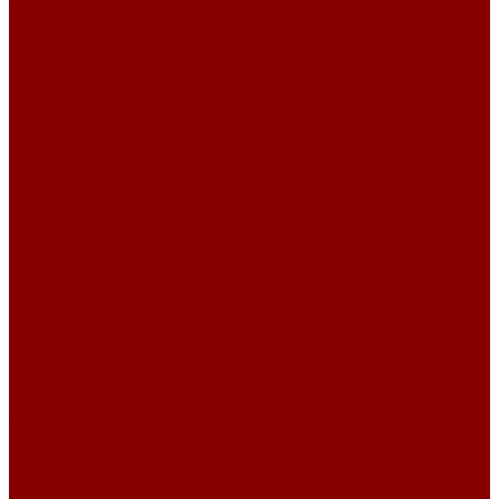
Элементы коллекторов
Плиты перекрытия ПБ
Плиты перекрытия 10 м
Плиты перекрытия 2 м
Плиты перекрытия 3 м
Плиты перекрытия 4 м
Плиты перекрытия 5 м
Плиты перекрытия 6 м
Плиты перекрытия 7 м
Плиты перекрытия 8 м
Плиты перекрытия 9 м
Плиты перекрытия ширина 1 м
Плиты перекрытия ширина 1,2 м
Плиты перекрытия ширина 1,5 м
Дорожное строительство
Бордюрный камень
Плиты аэродромные
Плиты дорожные
Благоустройство
Брусчатка
Полусферы
Элементы теплотрасс
Лотки непроходных каналов для тепловых сетей
Лотки по серии 3.006.1-2.87
Лотки по серии 3.006.1-8