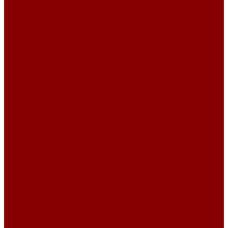
Фундаментные блоки ширина 300
Фундаментные блоки ширина 400
Фундаментные блоки ширина 500
Фундаментные блоки ширина 600
Инженерные коммуникации
Днище колодцев
Доборные балки
Кабельные колодцы связи
Колодцы унифицированные
Кольца колодезные
Кольца с дном
Кольца с дном и замком
Кольца с замком
Кольца опорные
Крышки колодцев и колец
Крышки колодцев и колец с замком
Крышки колодцев и колец с полимерным люком
Крышки колодцев и колец с полимерным люком и замком
Крышки колодцев и колец усиленные
Крышки колодцев по РК 2201-82
Плиты канальные
Плиты опорные разгрузочные
Плиты перекрытия каналов
Плиты покрытия камер сер.3.006.1-2.87 с отв.