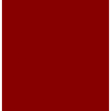
Опорные подушки
Опорные подушки для теплосетей (Альбом ПС-192)
Опорные подушки Серия 3.006.1-8
Плиты перекрытия каналов Серия 3.006.1-8
Плиты по серии 3.006.1-2.87
Металлоизделия
Лестничные стальные ступени
Лестничные ступени из прессованного настила
Люки чугунные
Люки из высокопрочного чугуна
Люки СЧ
Дождеприемники
Люки для водостока
Люки для связи
Люки для электрики
Люки Л
Люки ЛУ
Люки С
Люки Т
Люки ТМ
Универсальные люки
Решетчатые стальные настилы
Прессованные настилы
О компании
Отзывы