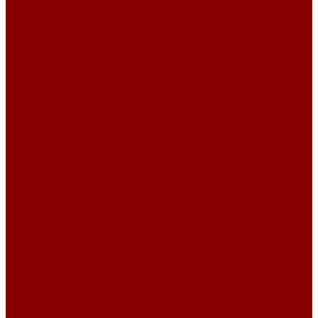
Элементы коллекторов
Плиты перекрытия ПБ
Плиты перекрытия 10 м
Плиты перекрытия 2 м
Плиты перекрытия 3 м
Плиты перекрытия 4 м
Плиты перекрытия 5 м
Плиты перекрытия 6 м
Плиты перекрытия 7 м
Плиты перекрытия 8 м
Плиты перекрытия 9 м
Плиты перекрытия ширина 1 м
Плиты перекрытия ширина 1,2 м
Плиты перекрытия ширина 1,5 м
Дорожное строительство
Бордюрный камень
Плиты аэродромные
Плиты дорожные
Благоустройство
Брусчатка
Полусферы
Элементы теплотрасс
Лотки непроходных каналов для тепловых сетей
Лотки по серии 3.006.1-2.87
Лотки по серии 3.006.1-8