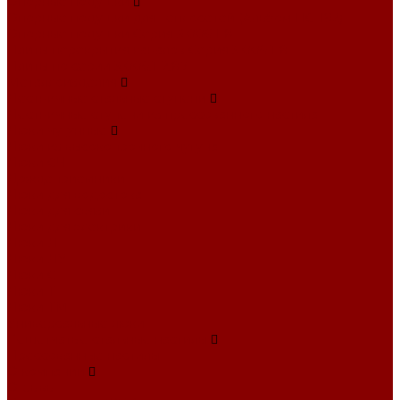
Опорные подушки
Опорные подушки для теплосетей (Альбом ПС-192)
Опорные подушки Серия 3.006.1-8
Плиты перекрытия каналов Серия 3.006.1-8
Плиты по серии 3.006.1-2.87
Металлоизделия
Лестничные стальные ступени
Лестничные ступени из прессованного настила
Люки чугунные
Люки из высокопрочного чугуна
Люки СЧ
Дождеприемники
Люки для водостока
Люки для связи
Люки для электрики
Люки Л
Люки ЛУ
Люки С
Люки Т
Люки ТМ
Универсальные люки
Решетчатые стальные настилы
Прессованные настилы
О компании
Отзывы