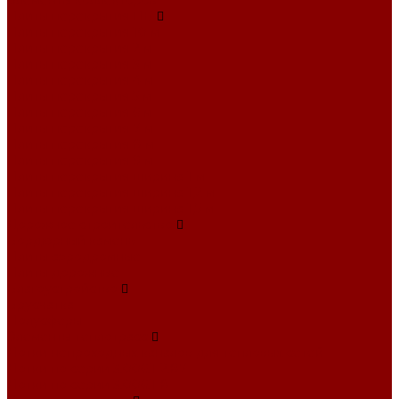
Элементы коллекторов
Плиты перекрытия ПБ
Плиты перекрытия 10 м
Плиты перекрытия 2 м
Плиты перекрытия 3 м
Плиты перекрытия 4 м
Плиты перекрытия 5 м
Плиты перекрытия 6 м
Плиты перекрытия 7 м
Плиты перекрытия 8 м
Плиты перекрытия 9 м
Плиты перекрытия ширина 1 м
Плиты перекрытия ширина 1,2 м
Плиты перекрытия ширина 1,5 м
Дорожное строительство
Бордюрный камень
Плиты аэродромные
Плиты дорожные
Благоустройство
Брусчатка
Полусферы
Элементы теплотрасс
Лотки непроходных каналов для тепловых сетей
Лотки по серии 3.006.1-2.87
Лотки по серии 3.006.1-8