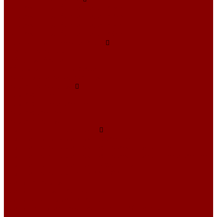
Фундаментные блоки ширина 300
Фундаментные блоки ширина 400
Фундаментные блоки ширина 500
Фундаментные блоки ширина 600
Инженерные коммуникации
Днище колодцев
Доборные балки
Кабельные колодцы связи
Колодцы унифицированные
Кольца колодезные
Кольца с дном
Кольца с дном и замком
Кольца с замком
Кольца опорные
Крышки колодцев и колец
Крышки колодцев и колец с замком
Крышки колодцев и колец с полимерным люком
Крышки колодцев и колец с полимерным люком и замком
Крышки колодцев и колец усиленные
Крышки колодцев по РК 2201-82
Плиты канальные
Плиты опорные разгрузочные
Плиты перекрытия каналов
Плиты покрытия камер сер.3.006.1-2.87 с отв.