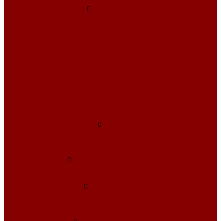
Элементы коллекторов
Плиты перекрытия ПБ
Плиты перекрытия 10 м
Плиты перекрытия 2 м
Плиты перекрытия 3 м
Плиты перекрытия 4 м
Плиты перекрытия 5 м
Плиты перекрытия 6 м
Плиты перекрытия 7 м
Плиты перекрытия 8 м
Плиты перекрытия 9 м
Плиты перекрытия ширина 1 м
Плиты перекрытия ширина 1,2 м
Плиты перекрытия ширина 1,5 м
Дорожное строительство
Бордюрный камень
Плиты аэродромные
Плиты дорожные
Благоустройство
Брусчатка
Полусферы
Элементы теплотрасс
Лотки непроходных каналов для тепловых сетей
Лотки по серии 3.006.1-2.87
Лотки по серии 3.006.1-8