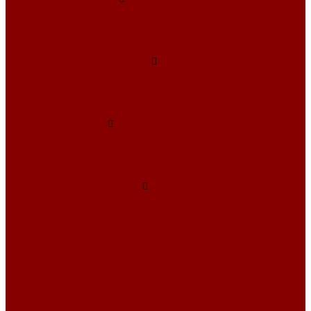
Фундаментные блоки ширина 300
Фундаментные блоки ширина 400
Фундаментные блоки ширина 500
Фундаментные блоки ширина 600
Инженерные коммуникации
Днище колодцев
Доборные балки
Кабельные колодцы связи
Колодцы унифицированные
Кольца колодезные
Кольца с дном
Кольца с дном и замком
Кольца с замком
Кольца опорные
Крышки колодцев и колец
Крышки колодцев и колец с замком
Крышки колодцев и колец с полимерным люком
Крышки колодцев и колец с полимерным люком и замком
Крышки колодцев и колец усиленные
Крышки колодцев по РК 2201-82
Плиты канальные
Плиты опорные разгрузочные
Плиты перекрытия каналов
Плиты покрытия камер сер.3.006.1-2.87 с отв.