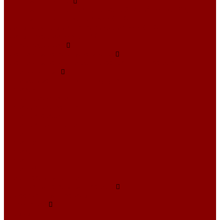
Опорные подушки
Опорные подушки для теплосетей (Альбом ПС-192)
Опорные подушки Серия 3.006.1-8
Плиты перекрытия каналов Серия 3.006.1-8
Плиты по серии 3.006.1-2.87
Металлоизделия
Лестничные стальные ступени
Лестничные ступени из прессованного настила
Люки чугунные
Люки из высокопрочного чугуна
Люки СЧ
Дождеприемники
Люки для водостока
Люки для связи
Люки для электрики
Люки Л
Люки ЛУ
Люки С
Люки Т
Люки ТМ
Универсальные люки
Решетчатые стальные настилы
Прессованные настилы
О компании
Отзывы