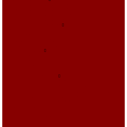
Фундаментные блоки ширина 300
Фундаментные блоки ширина 400
Фундаментные блоки ширина 500
Фундаментные блоки ширина 600
Инженерные коммуникации
Днище колодцев
Доборные балки
Кабельные колодцы связи
Колодцы унифицированные
Кольца колодезные
Кольца с дном
Кольца с дном и замком
Кольца с замком
Кольца опорные
Крышки колодцев и колец
Крышки колодцев и колец с замком
Крышки колодцев и колец с полимерным люком
Крышки колодцев и колец с полимерным люком и замком
Крышки колодцев и колец усиленные
Крышки колодцев по РК 2201-82
Плиты канальные
Плиты опорные разгрузочные
Плиты перекрытия каналов
Плиты покрытия камер сер.3.006.1-2.87 с отв.