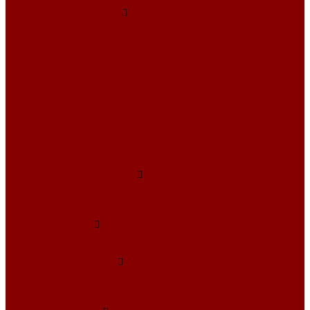
Элементы коллекторов
Плиты перекрытия ПБ
Плиты перекрытия 10 м
Плиты перекрытия 2 м
Плиты перекрытия 3 м
Плиты перекрытия 4 м
Плиты перекрытия 5 м
Плиты перекрытия 6 м
Плиты перекрытия 7 м
Плиты перекрытия 8 м
Плиты перекрытия 9 м
Плиты перекрытия ширина 1 м
Плиты перекрытия ширина 1,2 м
Плиты перекрытия ширина 1,5 м
Дорожное строительство
Бордюрный камень
Плиты аэродромные
Плиты дорожные
Благоустройство
Брусчатка
Полусферы
Элементы теплотрасс
Лотки непроходных каналов для тепловых сетей
Лотки по серии 3.006.1-2.87
Лотки по серии 3.006.1-8