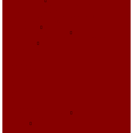
Опорные подушки
Опорные подушки для теплосетей (Альбом ПС-192)
Опорные подушки Серия 3.006.1-8
Плиты перекрытия каналов Серия 3.006.1-8
Плиты по серии 3.006.1-2.87
Металлоизделия
Лестничные стальные ступени
Лестничные ступени из прессованного настила
Люки чугунные
Люки из высокопрочного чугуна
Люки СЧ
Дождеприемники
Люки для водостока
Люки для связи
Люки для электрики
Люки Л
Люки ЛУ
Люки С
Люки Т
Люки ТМ
Универсальные люки
Решетчатые стальные настилы
Прессованные настилы
О компании
Отзывы