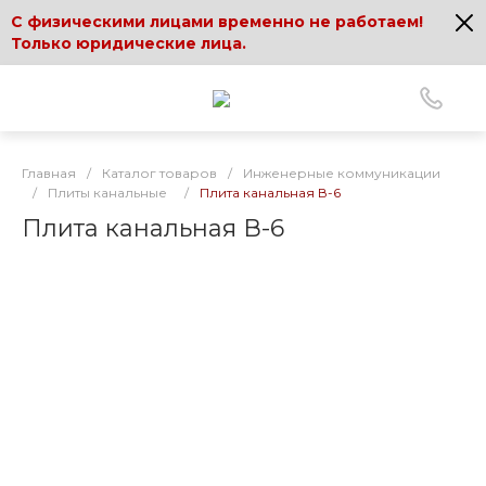
С физическими лицами временно не работаем!
Только юридические лица.
Главная
/
Каталог товаров
/
Инженерные коммуникации
/
Плиты канальные
/
Плита канальная В-6
Плита канальная В-6