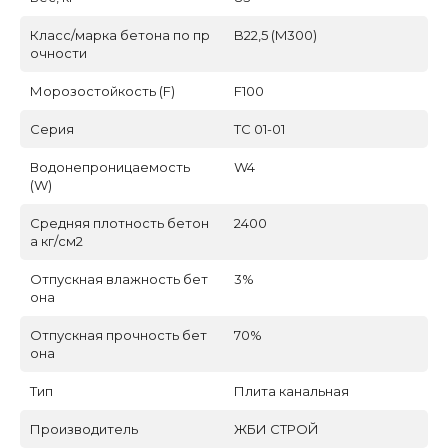
Класс/марка бетона по пр
B22,5 (M300)
очности
Морозостойкость (F)
F100
Серия
ТС 01-01
Водонепроницаемость
W4
(W)
Средняя плотность бетон
2400
а кг/см2
Отпускная влажность бет
3%
она
Отпускная прочность бет
70%
она
Тип
Плита канальная
Производитель
ЖБИ СТРОЙ