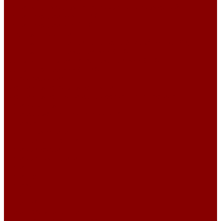
Лотки непроходных каналов для тепловых сетей
Лотки по серии 3.006.1-2.87
Лотки по серии 3.006.1-8
Опорные подушки
Опорные подушки для теплосетей (Альбом ПС-192)
Опорные подушки Серия 3.006.1-8
Плиты перекрытия каналов Серия 3.006.1-8
Плиты по серии 3.006.1-2.87
Металлоизделия
Лестничные стальные ступени
Лестничные ступени из прессованного настила
Люки чугунные
Люки из высокопрочного чугуна
Люки СЧ
Дождеприемники
Люки для водостока
Люки для связи
Люки для электрики
Люки Л
Люки ЛУ
Люки С
Люки Т
Люки ТМ
Универсальные люки
Решетчатые стальные настилы