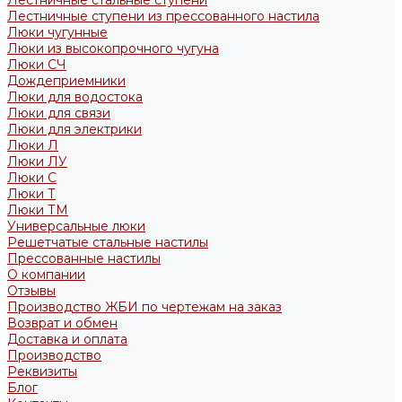
Лестничные стальные ступени
Лестничные ступени из прессованного настила
Люки чугунные
Люки из высокопрочного чугуна
Люки СЧ
Дождеприемники
Люки для водостока
Люки для связи
Люки для электрики
Люки Л
Люки ЛУ
Люки С
Люки Т
Люки ТМ
Универсальные люки
Решетчатые стальные настилы
Прессованные настилы
О компании
Отзывы
Производство ЖБИ по чертежам на заказ
Возврат и обмен
Доставка и оплата
Производство
Реквизиты
Блог