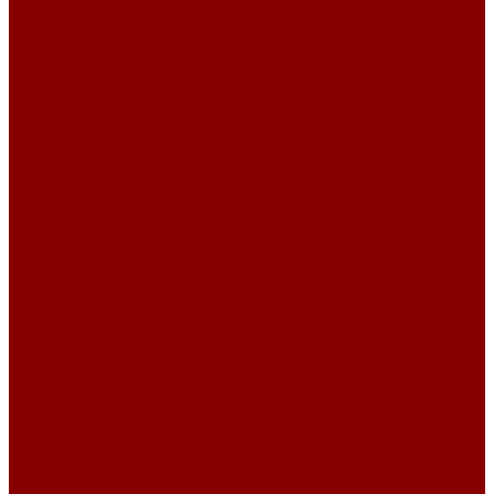
Фундаменты
ФБС усечённый
Фундамент ленточный
Фундаментные блоки
Фундаментные блоки ширина 300
Фундаментные блоки ширина 400
Фундаментные блоки ширина 500
Фундаментные блоки ширина 600
Инженерные коммуникации
Днище колодцев
Доборные балки
Кабельные колодцы связи
Колодцы унифицированные
Кольца колодезные
Кольца с дном
Кольца с дном и замком
Кольца с замком
Кольца опорные
Крышки колодцев и колец
Крышки колодцев и колец с замком
Крышки колодцев и колец с полимерным люком
Крышки колодцев и колец с полимерным люком и замком
Крышки колодцев и колец усиленные
Крышки колодцев по РК 2201-82
Плиты канальные