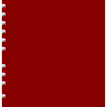
Плиты дорожные
Брусчатка
Полусферы
Лотки непроходных каналов для тепловых сетей
Лотки по серии 3.006.1-2.87
Лотки по серии 3.006.1-8
Опорные подушки
Опорные подушки для теплосетей (Альбом ПС-192)
Опорные подушки Серия 3.006.1-8
Плиты перекрытия каналов Серия 3.006.1-8
Плиты по серии 3.006.1-2.87
Лестничные стальные ступени
Лестничные ступени из прессованного настила
Люки чугунные
Люки из высокопрочного чугуна