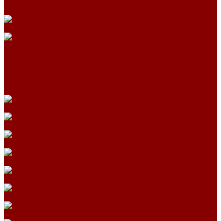
Кольца с дном и замком
Кольца с замком
Кольца опорные
Крышки колодцев и колец
Крышки колодцев и колец с замком
Крышки колодцев и колец с полимерным люком
Крышки колодцев и колец с полимерным люком и замком
Крышки колодцев и колец усиленные
Крышки колодцев по РК 2201-82
Плиты канальные
Плиты опорные разгрузочные
Плиты перекрытия каналов
Плиты покрытия камер сер.3.006.1-2.87 с отв.
Элементы коллекторов
Плиты перекрытия 10 м
Плиты перекрытия 2 м