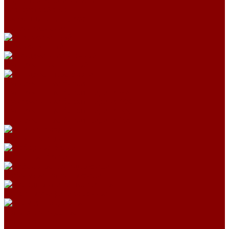
Дорожное строительство
Благоустройство
Элементы теплотрасс
Металлоизделия
ФБС усечённый
Фундамент ленточный
Фундаментные блоки
Фундаментные блоки ширина 300
Фундаментные блоки ширина 400
Фундаментные блоки ширина 500
Фундаментные блоки ширина 600
Днище колодцев
Доборные балки
Кабельные колодцы связи
Колодцы унифицированные
Кольца колодезные
Кольца с дном