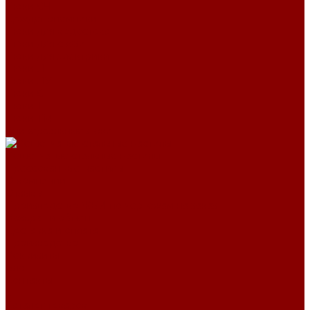
Люки СЧ
Дождеприемники
Люки для водостока
Люки для связи
Люки для электрики
Люки Л
Люки ЛУ
Люки С
Люки Т
Люки ТМ
Универсальные люки
Решетчатые стальные настилы
Прессованные настилы
О компании
Отзывы
Производство ЖБИ по чертежам на заказ
Возврат и обмен
Доставка и оплата
Производство
Реквизиты
Блог
Контакты
...
Каталог товаров