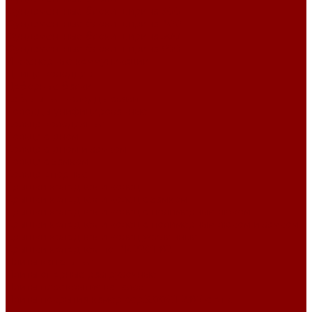
Фундаментные блоки ширина 300
Фундаментные блоки ширина 400
Фундаментные блоки ширина 500
Фундаментные блоки ширина 600
Инженерные коммуникации
Днище колодцев
Доборные балки
Кабельные колодцы связи
Колодцы унифицированные
Кольца колодезные
Кольца с дном
Кольца с дном и замком
Кольца с замком
Кольца опорные
Крышки колодцев и колец
Крышки колодцев и колец с замком
Крышки колодцев и колец с полимерным люком
Крышки колодцев и колец с полимерным люком и замком
Крышки колодцев и колец усиленные
Крышки колодцев по РК 2201-82
Плиты канальные
Плиты опорные разгрузочные
Плиты перекрытия каналов
Плиты покрытия камер сер.3.006.1-2.87 с отв.