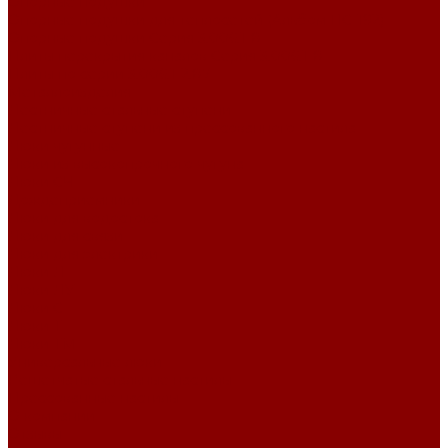
Опорные подушки
Опорные подушки для теплосетей (Альбом ПС-192)
Опорные подушки Серия 3.006.1-8
Плиты перекрытия каналов Серия 3.006.1-8
Плиты по серии 3.006.1-2.87
Металлоизделия
Лестничные стальные ступени
Лестничные ступени из прессованного настила
Люки чугунные
Люки из высокопрочного чугуна
Люки СЧ
Дождеприемники
Люки для водостока
Люки для связи
Люки для электрики
Люки Л
Люки ЛУ
Люки С
Люки Т
Люки ТМ
Универсальные люки
Решетчатые стальные настилы
Прессованные настилы
О компании
Отзывы