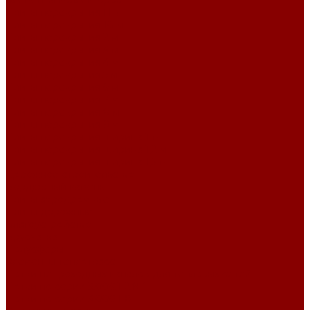
Элементы коллекторов
Плиты перекрытия ПБ
Плиты перекрытия 10 м
Плиты перекрытия 2 м
Плиты перекрытия 3 м
Плиты перекрытия 4 м
Плиты перекрытия 5 м
Плиты перекрытия 6 м
Плиты перекрытия 7 м
Плиты перекрытия 8 м
Плиты перекрытия 9 м
Плиты перекрытия ширина 1 м
Плиты перекрытия ширина 1,2 м
Плиты перекрытия ширина 1,5 м
Дорожное строительство
Бордюрный камень
Плиты аэродромные
Плиты дорожные
Благоустройство
Брусчатка
Полусферы
Элементы теплотрасс
Лотки непроходных каналов для тепловых сетей
Лотки по серии 3.006.1-2.87
Лотки по серии 3.006.1-8