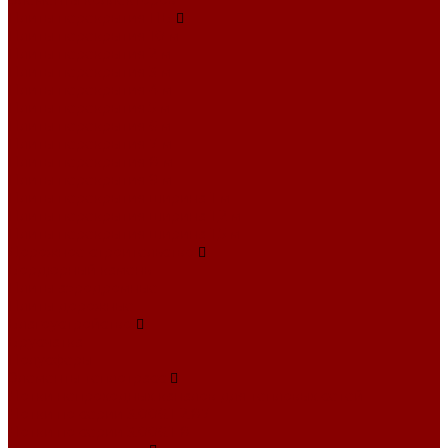
Элементы коллекторов
Плиты перекрытия ПБ
Плиты перекрытия 10 м
Плиты перекрытия 2 м
Плиты перекрытия 3 м
Плиты перекрытия 4 м
Плиты перекрытия 5 м
Плиты перекрытия 6 м
Плиты перекрытия 7 м
Плиты перекрытия 8 м
Плиты перекрытия 9 м
Плиты перекрытия ширина 1 м
Плиты перекрытия ширина 1,2 м
Плиты перекрытия ширина 1,5 м
Дорожное строительство
Бордюрный камень
Плиты аэродромные
Плиты дорожные
Благоустройство
Брусчатка
Полусферы
Элементы теплотрасс
Лотки непроходных каналов для тепловых сетей
Лотки по серии 3.006.1-2.87
Лотки по серии 3.006.1-8