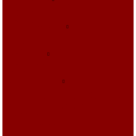
Фундаментные блоки ширина 300
Фундаментные блоки ширина 400
Фундаментные блоки ширина 500
Фундаментные блоки ширина 600
Инженерные коммуникации
Днище колодцев
Доборные балки
Кабельные колодцы связи
Колодцы унифицированные
Кольца колодезные
Кольца с дном
Кольца с дном и замком
Кольца с замком
Кольца опорные
Крышки колодцев и колец
Крышки колодцев и колец с замком
Крышки колодцев и колец с полимерным люком
Крышки колодцев и колец с полимерным люком и замком
Крышки колодцев и колец усиленные
Крышки колодцев по РК 2201-82
Плиты канальные
Плиты опорные разгрузочные
Плиты перекрытия каналов
Плиты покрытия камер сер.3.006.1-2.87 с отв.