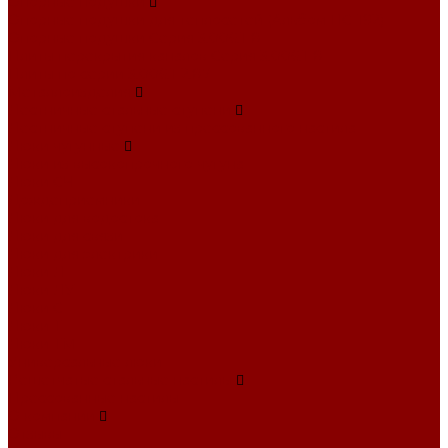
Опорные подушки
Опорные подушки для теплосетей (Альбом ПС-192)
Опорные подушки Серия 3.006.1-8
Плиты перекрытия каналов Серия 3.006.1-8
Плиты по серии 3.006.1-2.87
Металлоизделия
Лестничные стальные ступени
Лестничные ступени из прессованного настила
Люки чугунные
Люки из высокопрочного чугуна
Люки СЧ
Дождеприемники
Люки для водостока
Люки для связи
Люки для электрики
Люки Л
Люки ЛУ
Люки С
Люки Т
Люки ТМ
Универсальные люки
Решетчатые стальные настилы
Прессованные настилы
О компании
Отзывы