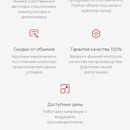
продукции по Москве и МО.
Имеем собственный
Любой объем под заказ к
автопарк спецтехники:
нужному сроку
манипуляторы и
длинномеры
Скидки от объемов
Гарантия качества 100%
Крупным заказчикам и
Ведем 4-фазный контроль
постоянным клиентам
качества на производстве.
предложим выгодные
Дорожим своей
условия
репутацией
Доступные цены
Работаем напрямую с
ведущими
производителями