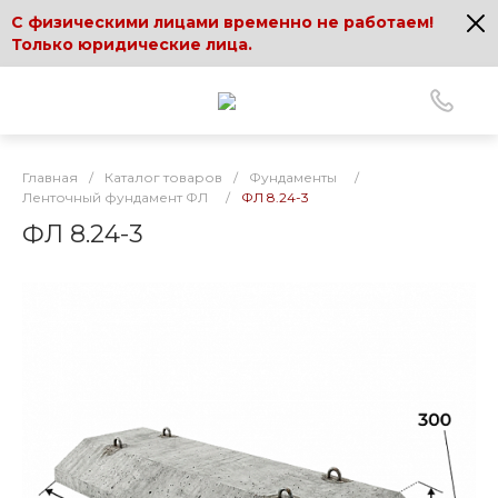
С физическими лицами временно не работаем!
Только юридические лица.
Главная
/
Каталог товаров
/
Фундаменты
/
Ленточный фундамент ФЛ
/
ФЛ 8.24-3
ФЛ 8.24-3