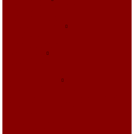
Фундаментные блоки ширина 300
Фундаментные блоки ширина 400
Фундаментные блоки ширина 500
Фундаментные блоки ширина 600
Инженерные коммуникации
Днище колодцев
Доборные балки
Кабельные колодцы связи
Колодцы унифицированные
Кольца колодезные
Кольца с дном
Кольца с дном и замком
Кольца с замком
Кольца опорные
Крышки колодцев и колец
Крышки колодцев и колец с замком
Крышки колодцев и колец с полимерным люком
Крышки колодцев и колец с полимерным люком и замком
Крышки колодцев и колец усиленные
Крышки колодцев по РК 2201-82
Плиты канальные
Плиты опорные разгрузочные
Плиты перекрытия каналов
Плиты покрытия камер сер.3.006.1-2.87 с отв.