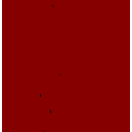
Элементы коллекторов
Плиты перекрытия ПБ
Плиты перекрытия 10 м
Плиты перекрытия 2 м
Плиты перекрытия 3 м
Плиты перекрытия 4 м
Плиты перекрытия 5 м
Плиты перекрытия 6 м
Плиты перекрытия 7 м
Плиты перекрытия 8 м
Плиты перекрытия 9 м
Плиты перекрытия ширина 1 м
Плиты перекрытия ширина 1,2 м
Плиты перекрытия ширина 1,5 м
Дорожное строительство
Бордюрный камень
Плиты аэродромные
Плиты дорожные
Благоустройство
Брусчатка
Полусферы
Элементы теплотрасс
Лотки непроходных каналов для тепловых сетей
Лотки по серии 3.006.1-2.87
Лотки по серии 3.006.1-8