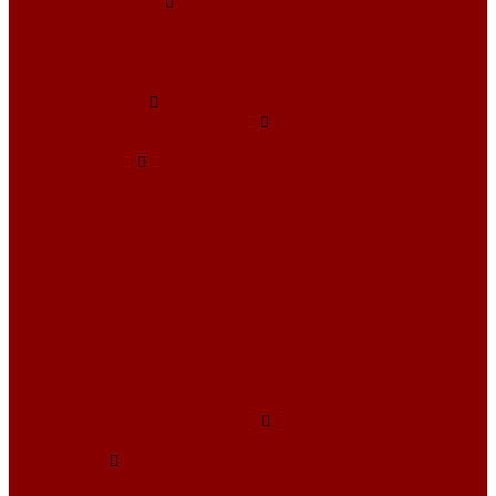
Опорные подушки
Опорные подушки для теплосетей (Альбом ПС-192)
Опорные подушки Серия 3.006.1-8
Плиты перекрытия каналов Серия 3.006.1-8
Плиты по серии 3.006.1-2.87
Металлоизделия
Лестничные стальные ступени
Лестничные ступени из прессованного настила
Люки чугунные
Люки из высокопрочного чугуна
Люки СЧ
Дождеприемники
Люки для водостока
Люки для связи
Люки для электрики
Люки Л
Люки ЛУ
Люки С
Люки Т
Люки ТМ
Универсальные люки
Решетчатые стальные настилы
Прессованные настилы
О компании
Отзывы