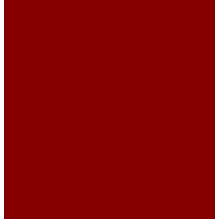
Опорные подушки
Опорные подушки для теплосетей (Альбом ПС-192)
Опорные подушки Серия 3.006.1-8
Плиты перекрытия каналов Серия 3.006.1-8
Плиты по серии 3.006.1-2.87
Металлоизделия
Лестничные стальные ступени
Лестничные ступени из прессованного настила
Люки чугунные
Люки из высокопрочного чугуна
Люки СЧ
Дождеприемники
Люки для водостока
Люки для связи
Люки для электрики
Люки Л
Люки ЛУ
Люки С
Люки Т
Люки ТМ
Универсальные люки
Решетчатые стальные настилы
Прессованные настилы
О компании
Отзывы