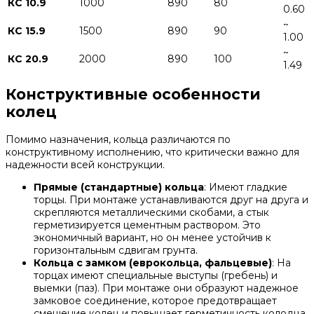
КС 10.9
1000
890
80
0.60
~
КС 15.9
1500
890
90
1.00
~
КС 20.9
2000
890
100
1.49
Конструктивные особенности
колец
Помимо назначения, кольца различаются по
конструктивному исполнению, что критически важно для
надежности всей конструкции.
Прямые (стандартные) кольца
: Имеют гладкие
торцы. При монтаже устанавливаются друг на друга и
скрепляются металлическими скобами, а стык
герметизируется цементным раствором. Это
экономичный вариант, но он менее устойчив к
горизонтальным сдвигам грунта.
Кольца с замком (еврокольца, фальцевые)
: На
торцах имеют специальные выступы (гребень) и
выемки (паз). При монтаже они образуют надежное
замковое соединение, которое предотвращает
смещение колец и повышает герметичность колодца