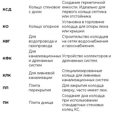
Создание герметичной
Кольцо стеновое
емкости. Идеально для
КСД
с дном
первого кольца септика
или отстойника.
Установка в горловине
КО
Кольцо опорное
колодца для опоры люка
или крышки.
Для
Строительство колодцев
КВГ
водопровода и
на сетях водоснабжения
газопровода
и газоснабжения.
Для
канализационных
Устройство коллекторов и
КФК
и дренажных
дренажных систем.
систем
Специализированные
Для ливневой
КЛК
кольца для ливневых
канализации
канализационных систем.
Плита
Для закрытия колодца
ПП
перекрытия
сверху, часто имеет люк.
Создание дна колодца
при использовании
ПН
Плита днища
стандартных стеновых
колец КС.