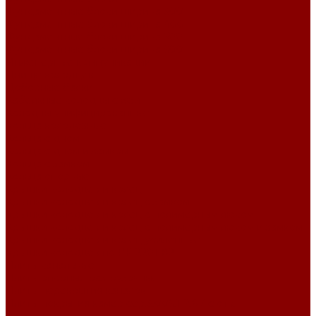
Фундаментные блоки ширина 300
Фундаментные блоки ширина 400
Фундаментные блоки ширина 500
Фундаментные блоки ширина 600
Инженерные коммуникации
Днище колодцев
Доборные балки
Кабельные колодцы связи
Колодцы унифицированные
Кольца колодезные
Кольца с дном
Кольца с дном и замком
Кольца с замком
Кольца опорные
Крышки колодцев и колец
Крышки колодцев и колец с замком
Крышки колодцев и колец с полимерным люком
Крышки колодцев и колец с полимерным люком и замком
Крышки колодцев и колец усиленные
Крышки колодцев по РК 2201-82
Плиты канальные
Плиты опорные разгрузочные
Плиты перекрытия каналов
Плиты покрытия камер сер.3.006.1-2.87 с отв.