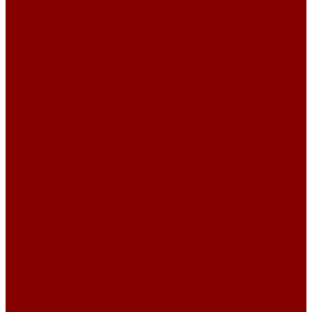
Элементы коллекторов
Плиты перекрытия ПБ
Плиты перекрытия 10 м
Плиты перекрытия 2 м
Плиты перекрытия 3 м
Плиты перекрытия 4 м
Плиты перекрытия 5 м
Плиты перекрытия 6 м
Плиты перекрытия 7 м
Плиты перекрытия 8 м
Плиты перекрытия 9 м
Плиты перекрытия ширина 1 м
Плиты перекрытия ширина 1,2 м
Плиты перекрытия ширина 1,5 м
Дорожное строительство
Бордюрный камень
Плиты аэродромные
Плиты дорожные
Благоустройство
Брусчатка
Полусферы
Элементы теплотрасс
Лотки непроходных каналов для тепловых сетей
Лотки по серии 3.006.1-2.87
Лотки по серии 3.006.1-8