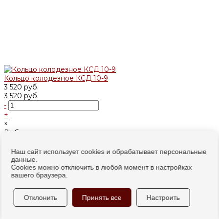
Кольцо колодезное КСД 10-9
3 520 руб.
3 520 руб.
-
+
×
Выбрано максимальное количество, доступное для заказа
В корзину
добавлено
Наш сайт использует cookies и обрабатывает персональные
данные.
Cookies можно отключить в любой момент в настройках
вашего браузера.
Отклонить
Принять все
Настроить