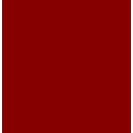
Опорные подушки
Опорные подушки для теплосетей (Альбом ПС-192)
Опорные подушки Серия 3.006.1-8
Плиты перекрытия каналов Серия 3.006.1-8
Плиты по серии 3.006.1-2.87
Металлоизделия
Лестничные стальные ступени
Лестничные ступени из прессованного настила
Люки чугунные
Люки из высокопрочного чугуна
Люки СЧ
Дождеприемники
Люки для водостока
Люки для связи
Люки для электрики
Люки Л
Люки ЛУ
Люки С
Люки Т
Люки ТМ
Универсальные люки
Решетчатые стальные настилы
Прессованные настилы
О компании
Отзывы